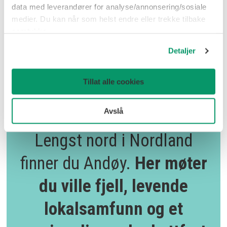
data med leverandører for analyse/annonsering/sosiale
Bo og leve i Andøy?
medier. Du kan når som helst endre eller trekke tilbake
samtykke.
Detaljer
Tillat alle cookies
Avslå
Lengst nord i Nordland
finner du Andøy.
Her møter
du ville fjell, levende
lokalsamfunn og et