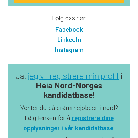
Følg oss her:
Facebook
LinkedIn
Instagram
Ja,
jeg vil registrere min profil
i
Heia Nord-Norges
kandidatbase
!
Venter du på drømmejobben i nord?
Følg lenken for å
registrere dine
opplysninger i vår kandidatbase
.