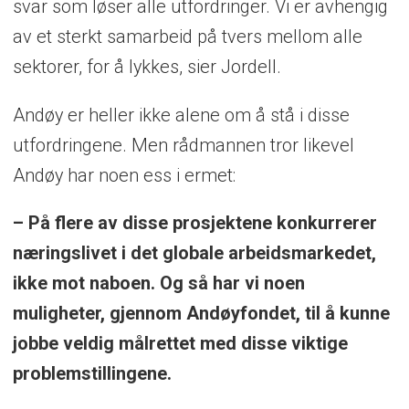
svar som løser alle utfordringer. Vi er avhengig
Til nå har det vært særlig satsing på
av et sterkt samarbeid på tvers mellom alle
Andfjord Salmon er som Andøya Space
samfunnsutvikling. Neste område er
sektorer, for å lykkes, sier Jordell.
veldig avhengig av kommunen som
rekruttering, markedsføring og bolyst.
utviklingsaktør og planmyndighet.
Andøy er heller ikke alene om å stå i disse
Selvsagt også viktig for Andøya Space.
Rasmussen merker også taktskiftet der.
utfordringene. Men rådmannen tror likevel
Nå venter han spent på mer satsing og
– Det kan gi synergieffekter som er viktig
Andøy har noen ess i ermet:
samarbeid innenfor rekruttering,
for både oss og mange andre.
markedsføring og bolyst.
– På flere av disse prosjektene konkurrerer
Samhandling står sentralt for å lykkes
næringslivet i det globale arbeidsmarkedet,
med ambisjonene fremover, mener Olsen.
Og legger vekt på nettopp samarbeidet
ikke mot naboen. Og så har vi noen
med kommunen:
muligheter, gjennom Andøyfondet, til å kunne
jobbe veldig målrettet med disse viktige
– For oss er det spesielt viktig. Alt vi gjør,
problemstillingene.
skjer i sameksistens med hele
samfunnet, både næringsliv og