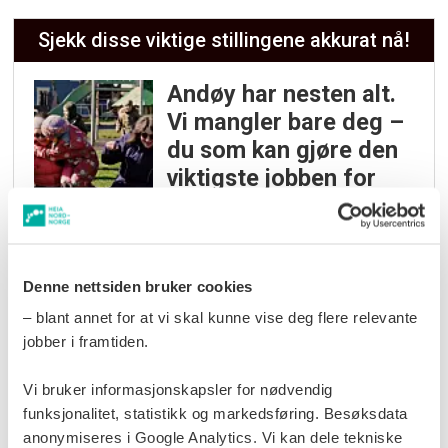
innbyggere.
Sjekk disse viktige stillingene akkurat nå!
– Og skal vi lykkes med planene, er vi
Andøy har nesten alt.
avhengig av at folk ønsker å flytte til Andøy.
Vi mangler bare deg –
du som kan gjøre den
Her har vi et godt utgangspunkt – og så
viktigste jobben for
tror vi et enda spissere arbeid her kan bli
ungene våre!
veldig bra, sier Rasmussen.
7 gode grunner til å
jobbe med helse og
Denne nettsiden bruker cookies
omsorg i Andøy: Les
– blant annet for at vi skal kunne vise deg flere relevante
mer og meld din
jobber i framtiden.
interesse på 3
Vi bruker informasjonskapsler for nødvendig
minutter!
funksjonalitet, statistikk og markedsføring. Besøksdata
anonymiseres i Google Analytics. Vi kan dele tekniske