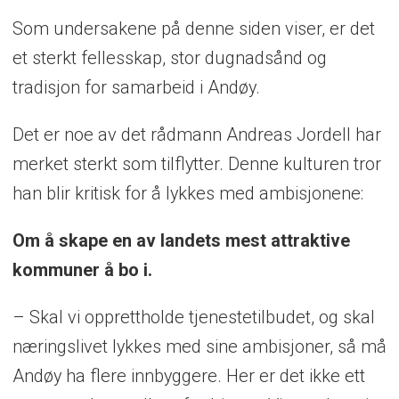
over 20 personer hvert år de siste tre
Som undersakene på denne siden viser, er det
På ett av det som kan bli flere titalls
årene. Vi ser for oss å vokse med 100
et sterkt fellesskap, stor dugnadsånd og
anlegg. Administrerende direktør
Martin
ansatte i løpet av dette tiåret.
tradisjon for samarbeid i Andøy.
Rasmussen
beskriver ambisjonene slik:
Som en sentral bedrift med mange behov,
Det er noe av det rådmann Andreas Jordell har
– Nå er vi rundt 20 ansatte. I løpet av den
er selvsagt kommunen viktig. Olsen har
merket sterkt som tilflytter. Denne kulturen tror
neste tiårsperioden skal vi kunne vokse
lagt merke til et taktskifte fra
han blir kritisk for å lykkes med ambisjonene:
med flere hundre.
administrasjonen.
Om å skape en av landets mest attraktive
– I dag opplever vi veldig sterk interesse
– Vi er helt dønn avhengig av at
kommuner å bo i.
for å jobbe i selskapet. Men det er en stor
kommunen kan både planlegge, og
jobb som skal gjøres fremover. Vi er
– Skal vi opprettholde tjenestetilbudet, og skal
regulere og saksbehandle i takt med
opptatt av å rekruttere de riktige
næringslivet lykkes med sine ambisjoner, så må
næringslivets behov. Da er både kapasitet
menneskene, og aller helst folk som vil bo i
Andøy ha flere innbyggere. Her er det ikke ett
og kompetanse kritisk, sier han.
Andøy, sier Rasmussen.