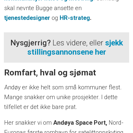
skal nevnte Bugge ansette en
tjenestedesigner
og
HR-strateg
.
Nysgjerrig?
Les videre, eller
sjekk
stillingsannonsene her
Romfart, hval og sjømat
Andøy er ikke helt som små kommuner flest.
Mange snakker om unike prosjekter. I dette
tilfellet er det ikke bare prat.
Her snakker vi om
Andøya Space Port,
Nord-
Europas første romhavn for satelittoppskyting.