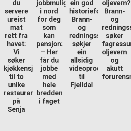
du
jobbmulighet
ein god
oljevern?
servere
i nord
historieforteljar?
Brann-
ureist
for deg
Brann-
og
mat
som
og
rednings
rett fra
kan
redningsskulen
søker
havet:
pensjon:
søkjer
fagressu
Vi
– Her
ein
oljevern
søker
får du
allsidig
og
kjøkkensjef
jobbe
videoprodusent
akutt
til to
med
til
forurens
unike
hele
Fjelldal
restauranter
bredden
på
i faget
Senja